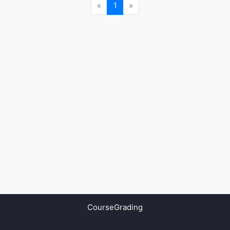
«
1
»
CourseGrading