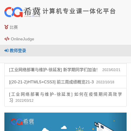
计算机专业课一体化平台
最新公告
比赛
OnlineJudge
[php前端框架技术（张鹏）] 开课了
2024/02/25
教师登录
[(20-21-2)PHP程序设计] 请大家按时完成作
业！！！
2023/09/06
[工业网络部署与维护-徐延发] 新学期同学们加油！
2023/02/21
[(20-21-2)HTML5+CSS3] 前三周成绩概览21-3
2022/10/18
[工业网络部署与维护-徐延发] 如何在疫情期间高效学
习
2022/03/12
Previous
Next